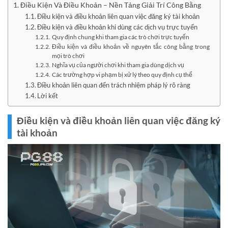
Điều Kiện Và Điều Khoản – Nền Tảng Giải Trí Công Bằng
Điều kiện và điều khoản liên quan việc đăng ký tài khoản
Điều kiện và điều khoản khi dùng các dịch vụ trực tuyến
Quy định chung khi tham gia các trò chơi trực tuyến
Điều kiện và điều khoản về nguyên tắc công bằng trong
mọi trò chơi
Nghĩa vụ của người chơi khi tham gia dùng dịch vụ
Các trường hợp vi phạm bị xử lý theo quy định cụ thể
Điều khoản liên quan đến trách nhiệm pháp lý rõ ràng
Lời kết
Điều kiện và điều khoản liên quan việc đăng ký
tài khoản