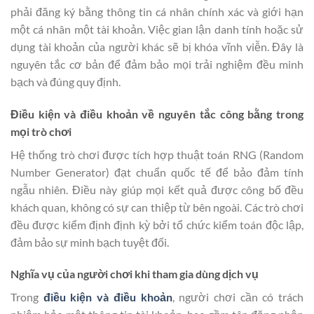
phải đăng ký bằng thông tin cá nhân chính xác và giới hạn
một cá nhân một tài khoản. Việc gian lận danh tính hoặc sử
dụng tài khoản của người khác sẽ bị khóa vĩnh viễn. Đây là
nguyên tắc cơ bản để đảm bảo mọi trải nghiệm đều minh
bạch và đúng quy định.
Điều kiện và điều khoản về nguyên tắc công bằng trong
mọi trò chơi
Hệ thống trò chơi được tích hợp thuật toán RNG (Random
Number Generator) đạt chuẩn quốc tế để bảo đảm tính
ngẫu nhiên. Điều này giúp mọi kết quả được công bố đều
khách quan, không có sự can thiệp từ bên ngoài. Các trò chơi
đều được kiểm định định kỳ bởi tổ chức kiểm toán độc lập,
đảm bảo sự minh bạch tuyệt đối.
Nghĩa vụ của người chơi khi tham gia dùng dịch vụ
Trong
điều kiện và điều khoản
, người chơi cần có trách