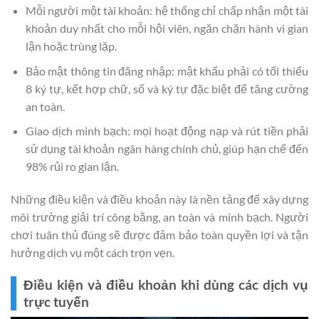
Mỗi người một tài khoản: hệ thống chỉ chấp nhận một tài
khoản duy nhất cho mỗi hội viên, ngăn chặn hành vi gian
lận hoặc trùng lặp.
Bảo mật thông tin đăng nhập: mật khẩu phải có tối thiểu
8 ký tự, kết hợp chữ, số và ký tự đặc biệt để tăng cường
an toàn.
Giao dịch minh bạch: mọi hoạt động nạp và rút tiền phải
sử dụng tài khoản ngân hàng chính chủ, giúp hạn chế đến
98% rủi ro gian lận.
Những điều kiện và điều khoản này là nền tảng để xây dựng
môi trường giải trí công bằng, an toàn và minh bạch. Người
chơi tuân thủ đúng sẽ được đảm bảo toàn quyền lợi và tận
hưởng dịch vụ một cách trọn vẹn.
Điều kiện và điều khoản khi dùng các dịch vụ
trực tuyến