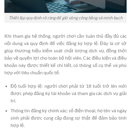
Thiết lập quy định rõ ràng để giữ vững công bằng và minh bạch
Khi tham gia hệ thống, người chơi cần tuân thủ đầy đủ các
nội dung và quy định để việc đăng ký hợp lệ. Đây là cơ sở
giúp thương hiệu kiểm soát chất lượng dịch vụ, đồng thời
bảo vệ quyền lợi cho toàn bộ hội viên. Các điều kiện và điều
khoản này được thiết kế chi tiết, có thông số cụ thể và phù
hợp với tiêu chuẩn quốc tế.
Độ tuổi hợp lệ: người chơi phải từ 18 tuổi trở lên mới
được phép đăng ký tài khoản và tham gia các dịch vụ giải
trí.
Thông tin đăng ký chính xác: số điện thoại, họ tên và ngày
sinh phải được cung cấp đúng sự thật để đảm bảo tính
hợp lệ.