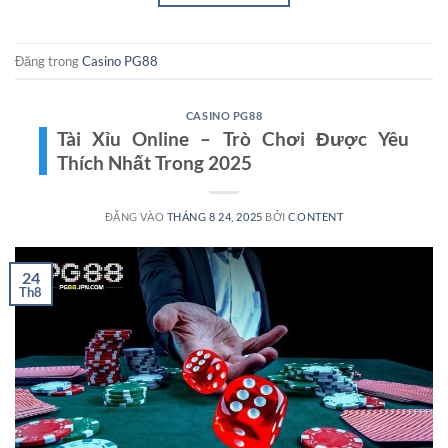
Đăng trong
Casino PG88
CASINO PG88
Tài Xỉu Online – Trò Chơi Được Yêu
Thích Nhất Trong 2025
ĐĂNG VÀO
THÁNG 8 24, 2025
BỞI
CONTENT
24
Th8