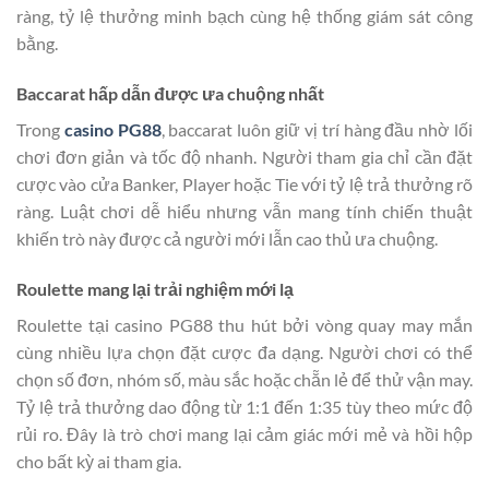
ràng, tỷ lệ thưởng minh bạch cùng hệ thống giám sát công
bằng.
Baccarat hấp dẫn được ưa chuộng nhất
Trong
casino PG88
, baccarat luôn giữ vị trí hàng đầu nhờ lối
chơi đơn giản và tốc độ nhanh. Người tham gia chỉ cần đặt
cược vào cửa Banker, Player hoặc Tie với tỷ lệ trả thưởng rõ
ràng. Luật chơi dễ hiểu nhưng vẫn mang tính chiến thuật
khiến trò này được cả người mới lẫn cao thủ ưa chuộng.
Roulette mang lại trải nghiệm mới lạ
Roulette tại casino PG88 thu hút bởi vòng quay may mắn
cùng nhiều lựa chọn đặt cược đa dạng. Người chơi có thể
chọn số đơn, nhóm số, màu sắc hoặc chẵn lẻ để thử vận may.
Tỷ lệ trả thưởng dao động từ 1:1 đến 1:35 tùy theo mức độ
rủi ro. Đây là trò chơi mang lại cảm giác mới mẻ và hồi hộp
cho bất kỳ ai tham gia.