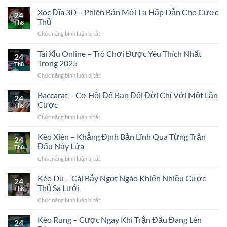
Đá
Bùng
Gà
Gà
Xóc Đĩa 3D – Phiên Bản Mới Lạ Hấp Dẫn Cho Cược
Nổ
Trực
24
Cựa
Trận
Thủ
Tuyến
Th8
Dao
Đấu
Chức năng bình luận bị tắt
ở
–
Gay
Xóc
Kèo
Cấn
Đĩa
Tài Xỉu Online – Trò Chơi Được Yêu Thích Nhất
Cược
Nhất
24
3D
Có
Trong 2025
2025
Th8
–
Tỷ
Chức năng bình luận bị tắt
ở
Phiên
Lệ
Tài
Bản
Cạnh
Xỉu
Baccarat – Cơ Hội Để Bạn Đổi Đời Chỉ Với Một Lần
Mới
Tranh
24
Online
Lạ
Cược
Nhất
Th8
–
Hấp
2025
Chức năng bình luận bị tắt
ở
Trò
Dẫn
Baccarat
Chơi
Cho
–
Kèo Xiên – Khẳng Định Bản Lĩnh Qua Từng Trận
Được
Cược
24
Cơ
Yêu
Đấu Nảy Lửa
Thủ
Th8
Hội
Thích
Chức năng bình luận bị tắt
ở
Để
Nhất
Kèo
Bạn
Trong
Xiên
Kèo Dụ – Cái Bẫy Ngọt Ngào Khiến Nhiều Cược
Đổi
2025
24
–
Đời
Thủ Sa Lưới
Th8
Khẳng
Chỉ
Chức năng bình luận bị tắt
ở
Định
Với
Kèo
Bản
Một
Dụ
Kèo Rung – Cược Ngay Khi Trận Đấu Đang Lên
Lĩnh
Lần
24
–