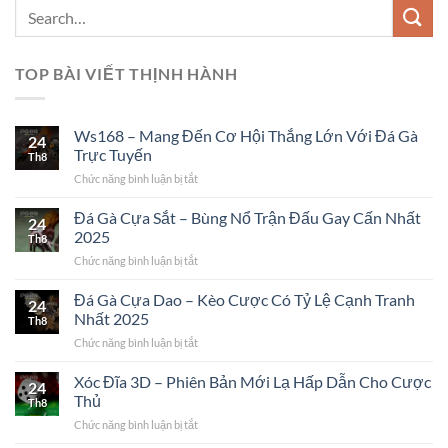
TOP BÀI VIẾT THỊNH HÀNH
Ws168 – Mang Đến Cơ Hội Thắng Lớn Với Đá Gà
24
Trực Tuyến
Th8
Chức năng bình luận bị tắt
ở
Ws168
–
Đá Gà Cựa Sắt – Bùng Nổ Trận Đấu Gay Cấn Nhất
24
Mang
2025
Th8
Đến
Chức năng bình luận bị tắt
ở
Cơ
Đá
Hội
Gà
Đá Gà Cựa Dao – Kèo Cược Có Tỷ Lệ Cạnh Tranh
Thắng
24
Cựa
Lớn
Nhất 2025
Th8
Sắt
Với
Chức năng bình luận bị tắt
ở
–
Đá
Đá
Bùng
Gà
Gà
Xóc Đĩa 3D – Phiên Bản Mới Lạ Hấp Dẫn Cho Cược
Nổ
Trực
24
Cựa
Trận
Thủ
Tuyến
Th8
Dao
Đấu
Chức năng bình luận bị tắt
ở
–
Gay
Xóc
Kèo
Cấn