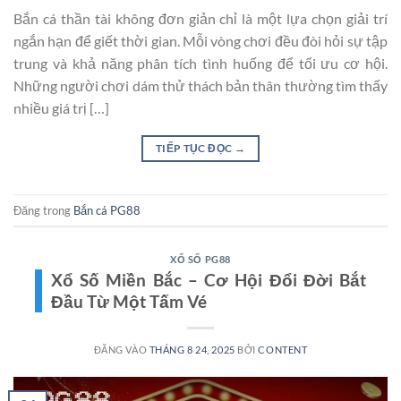
Bắn cá thần tài không đơn giản chỉ là một lựa chọn giải trí
ngắn hạn để giết thời gian. Mỗi vòng chơi đều đòi hỏi sự tập
trung và khả năng phân tích tình huống để tối ưu cơ hội.
Những người chơi dám thử thách bản thân thường tìm thấy
nhiều giá trị […]
TIẾP TỤC ĐỌC
→
Đăng trong
Bắn cá PG88
XỔ SỐ PG88
Xổ Số Miền Bắc – Cơ Hội Đổi Đời Bắt
Đầu Từ Một Tấm Vé
ĐĂNG VÀO
THÁNG 8 24, 2025
BỞI
CONTENT