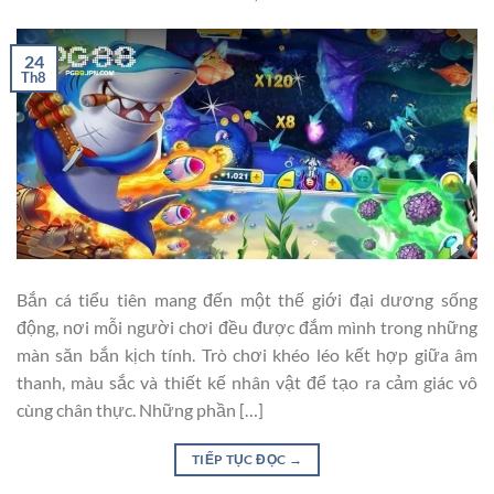
24
Th8
Bắn cá tiểu tiên mang đến một thế giới đại dương sống
động, nơi mỗi người chơi đều được đắm mình trong những
màn săn bắn kịch tính. Trò chơi khéo léo kết hợp giữa âm
thanh, màu sắc và thiết kế nhân vật để tạo ra cảm giác vô
cùng chân thực. Những phần […]
TIẾP TỤC ĐỌC
→