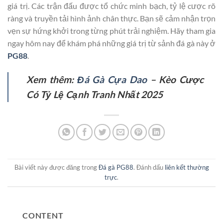
giá trị. Các trận đấu được tổ chức minh bạch, tỷ lệ cược rõ
ràng và truyền tải hình ảnh chân thực. Bạn sẽ cảm nhận trọn
vẹn sự hứng khởi trong từng phút trải nghiệm. Hãy tham gia
ngay hôm nay để khám phá những giá trị từ sảnh đá gà này ở
PG88
.
Xem thêm:
Đá Gà Cựa Dao
– Kèo Cược
Có Tỷ Lệ Cạnh Tranh Nhất 2025
Bài viết này được đăng trong
Đá gà PG88
. Đánh dấu
liên kết thường
trực
.
CONTENT