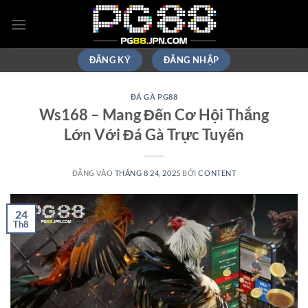
Bỏ
qua
nội
dung
ĐĂNG KÝ
ĐĂNG NHẬP
ĐÁ GÀ PG88
Ws168 – Mang Đến Cơ Hội Thắng
Lớn Với Đá Gà Trực Tuyến
ĐĂNG VÀO
THÁNG 8 24, 2025
BỞI
CONTENT
24
Th8