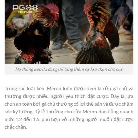
Hệ thống kèo đa dạng để tăng thêm sự lựa chọn cho bạn
Trong các loại kèo, Meron luôn được xem là cửa gà chủ và
thường được nhiều người yêu thích đặt cược. Đây là lựa
chọn an toàn bởi gà chủ thường có lợi thế sân và được chăm
sóc kỹ lưỡng. Tỷ lệ thưởng cho cửa Meron dao động quanh
mức 1.2 đến 1.5, phù hợp với những người muốn đặt cược
chắc chắn.