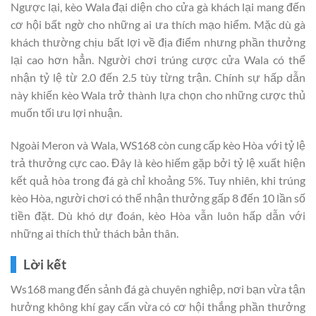
Ngược lại, kèo Wala đại diện cho cửa gà khách lại mang đến
cơ hội bất ngờ cho những ai ưa thích mạo hiểm. Mặc dù gà
khách thường chịu bất lợi về địa điểm nhưng phần thưởng
lại cao hơn hẳn. Người chơi trúng cược cửa Wala có thể
nhận tỷ lệ từ 2.0 đến 2.5 tùy từng trận. Chính sự hấp dẫn
này khiến kèo Wala trở thành lựa chọn cho những cược thủ
muốn tối ưu lợi nhuận.
Ngoài Meron và Wala, WS168 còn cung cấp kèo Hòa với tỷ lệ
trả thưởng cực cao. Đây là kèo hiếm gặp bởi tỷ lệ xuất hiện
kết quả hòa trong đá gà chỉ khoảng 5%. Tuy nhiên, khi trúng
kèo Hòa, người chơi có thể nhận thưởng gấp 8 đến 10 lần số
tiền đặt. Dù khó dự đoán, kèo Hòa vẫn luôn hấp dẫn với
những ai thích thử thách bản thân.
Lời kết
Ws168 mang đến sảnh đá gà chuyên nghiệp, nơi bạn vừa tận
hưởng không khí gay cấn vừa có cơ hội thắng phần thưởng