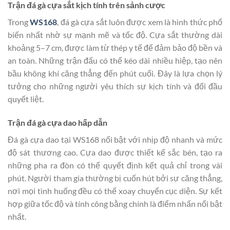
Trận đá gà cựa sắt kịch tính trên sảnh cược
Trong
WS168
, đá gà cựa sắt luôn được xem là hình thức phổ
biến nhất nhờ sự mạnh mẽ và tốc độ. Cựa sắt thường dài
khoảng 5–7 cm, được làm từ thép y tế để đảm bảo độ bền và
an toàn. Những trận đấu có thể kéo dài nhiều hiệp, tạo nên
bầu không khí căng thẳng đến phút cuối. Đây là lựa chọn lý
tưởng cho những người yêu thích sự kịch tính và đối đầu
quyết liệt.
Trận đá gà cựa dao hấp dẫn
Đá gà cựa dao tại WS168 nổi bật với nhịp độ nhanh và mức
độ sát thương cao. Cựa dao được thiết kế sắc bén, tạo ra
những pha ra đòn có thể quyết định kết quả chỉ trong vài
phút. Người tham gia thường bị cuốn hút bởi sự căng thẳng,
nơi mọi tình huống đều có thể xoay chuyển cục diện. Sự kết
hợp giữa tốc độ và tính công bằng chính là điểm nhấn nổi bật
nhất.