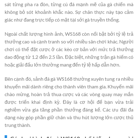
sát từng pha ra đòn, từng cú đá mạnh mẽ của gà chiến mà
không bỏ sót khoảnh khắc nào. Sự chân thực này tạo cảm
giác như đang trực tiếp có mặt tại sới gà truyền thống.
Ngoài chất lượng hình ảnh, WS168 còn nổi bật bởi tỷ lệ trả
thưởng cao và cạnh tranh so với nhiều sân chơi khác. Người
chơi có thể đặt cược ở các kèo cơ bản với mức trả thưởng
dao động từ 1.2 đến 2.5 lần. Đặc biệt, những trận gà hiếm có
hoặc giải đấu lớn thường mang đến tỷ lệ hấp dẫn hơn.
Bên cạnh đó, sảnh đá gà WS168 thường xuyên tung ra nhiều
khuyến mãi dành riêng cho thành viên tham gia. Khuyến mãi
chào mừng, hoàn trả thua cược và các vòng quay may mắn
được triển khai định kỳ. Đây là cơ hội để bạn vừa trải
nghiệm vừa gia tăng phần thưởng đáng kể. Các ưu đãi đa
dạng này góp phần giữ chân và thu hút lượng lớn cược thủ
trung thành.