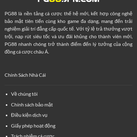
PG88
là nền tảng cá cược thế hệ mới, kết hợp công nghệ
bảo mật tiên tiến cùng kho game đa dạng, mang đến trải
nghiệm giải trí đẳng cấp quốc tế. Với tỷ lệ trả thưởng vượt
trội, nạp rút siêu tốc và ưu đãi khủng cho thành viên mới,
PG88 nhanh chóng trở thành điểm đến lý tưởng của cộng
đồng cá cược châu Á.
Chính Sách Nhà Cái
Về chúng tôi
Chính sách bảo mật
Điều kiện dịch vụ
Giấy phép hoạt động
Trách nhiệm cá cược