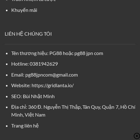
Khuyến mãi
LIÊN HỆ CHÚNG TÔI
Tên thương hiệu: PG88 hoặc
pg88 jpn com
Hotline: 0381942629
Email:
pg88jpncom@gmail.com
Website:
https://gridlanta.io/
SEO:
Bùi Nhật Minh
Địa chỉ: 360 Đ. Nguyễn Thị Thập, Tân Quy, Quận 7, Hồ Chí
Minh, Việt Nam
Trang
liên hệ