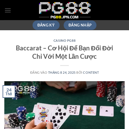
Bỏ
qua
nội
dung
ĐĂNG KÝ
ĐĂNG NHẬP
CASINO PG88
Baccarat – Cơ Hội Để Bạn Đổi Đời
Chỉ Với Một Lần Cược
ĐĂNG VÀO
THÁNG 8 24, 2025
BỞI
CONTENT
24
Th8