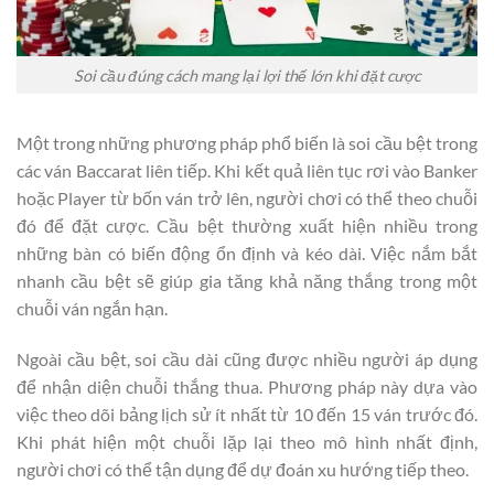
Soi cầu đúng cách mang lại lợi thế lớn khi đặt cược
Một trong những phương pháp phổ biến là soi cầu bệt trong
các ván Baccarat liên tiếp. Khi kết quả liên tục rơi vào Banker
hoặc Player từ bốn ván trở lên, người chơi có thể theo chuỗi
đó để đặt cược. Cầu bệt thường xuất hiện nhiều trong
những bàn có biến động ổn định và kéo dài. Việc nắm bắt
nhanh cầu bệt sẽ giúp gia tăng khả năng thắng trong một
chuỗi ván ngắn hạn.
Ngoài cầu bệt, soi cầu dài cũng được nhiều người áp dụng
để nhận diện chuỗi thắng thua. Phương pháp này dựa vào
việc theo dõi bảng lịch sử ít nhất từ 10 đến 15 ván trước đó.
Khi phát hiện một chuỗi lặp lại theo mô hình nhất định,
người chơi có thể tận dụng để dự đoán xu hướng tiếp theo.