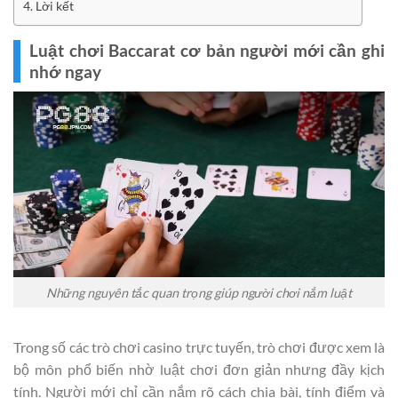
Lời kết
Luật chơi Baccarat cơ bản người mới cần ghi
nhớ ngay
Những nguyên tắc quan trọng giúp người chơi nắm luật
Trong số các trò chơi casino trực tuyến, trò chơi được xem là
bộ môn phổ biến nhờ luật chơi đơn giản nhưng đầy kịch
tính. Người mới chỉ cần nắm rõ cách chia bài, tính điểm và